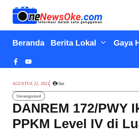
Langsung
ke
isi
Beranda
Berita Lokal
Gaya 
AGUSTUS 22, 2021
One
Uncategorized
DANREM 172/PWY Iku
PPKM Level IV di L