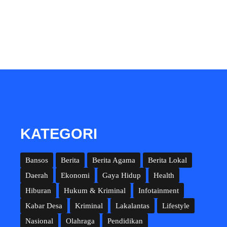
KATEGORI
Bansos
Berita
Berita Agama
Berita Lokal
Daerah
Ekonomi
Gaya Hidup
Health
Hiburan
Hukum & Kriminal
Infotainment
Kabar Desa
Kriminal
Lakalantas
Lifestyle
Nasional
Olahraga
Pendidikan