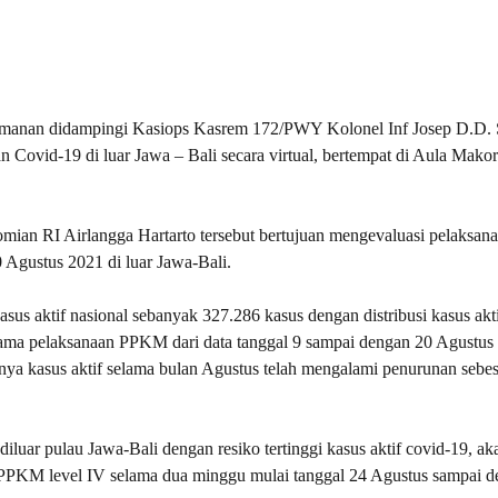
nan didampingi Kasiops Kasrem 172/PWY Kolonel Inf Josep D.D. S
 Covid-19 di luar Jawa – Bali secara virtual, bertempat di Aula Mako
omian RI Airlangga Hartarto tersebut bertujuan mengevaluasi pelaks
 Agustus 2021 di luar Jawa-Bali.
us aktif nasional sebanyak 327.286 kasus dengan distribusi kasus akti
lama pelaksanaan PPKM dari data tanggal 9 sampai dengan 20 Agustus
nya kasus aktif selama bulan Agustus telah mengalami penurunan sebes
 diluar pulau Jawa-Bali dengan resiko tertinggi kasus aktif covid-19, ak
PPKM level IV selama dua minggu mulai tanggal 24 Agustus sampai d