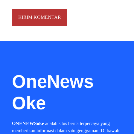
OneNews
Oke
ONENEWSoke
adalah situs berita terpercaya yang
memberikan informasi dalam satu genggaman. Di bawah