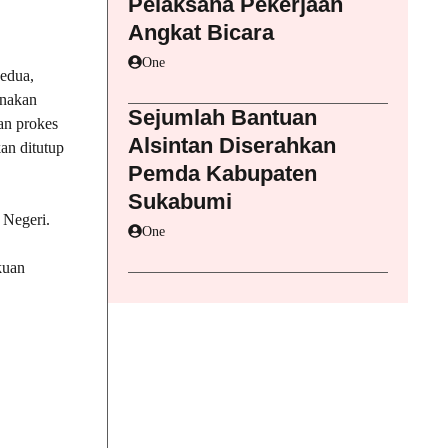
Pelaksana Pekerjaan
Angkat Bicara
One
Kedua,
unakan
Sejumlah Bantuan
an prokes
Alsintan Diserahkan
an ditutup
Pemda Kabupaten
Sukabumi
 Negeri.
One
kuan