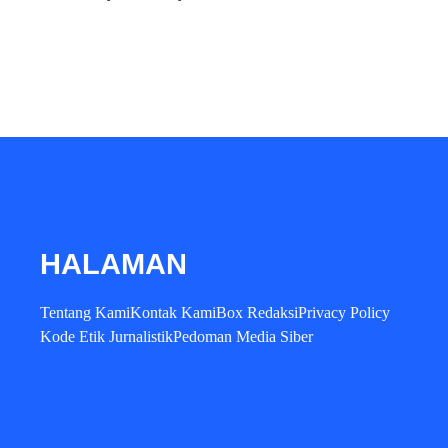
HALAMAN
Tentang Kami
Kontak Kami
Box Redaksi
Privacy Policy
Kode Etik Jurnalistik
Pedoman Media Siber