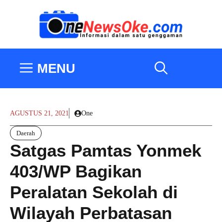
Langsung
ke
isi
MENU
AGUSTUS 21, 2021
One
Daerah
Satgas Pamtas Yonmek
403/WP Bagikan
Peralatan Sekolah di
Wilayah Perbatasan