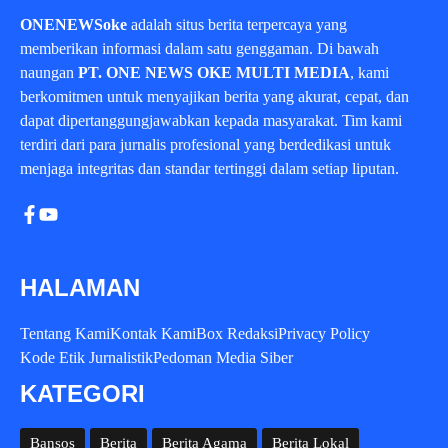
ONENEWSoke
adalah situs berita terpercaya yang
memberikan informasi dalam satu genggaman. Di bawah
naungan
PT. ONE NEWS OKE MULTI MEDIA
, kami
berkomitmen untuk menyajikan berita yang akurat, cepat, dan
dapat dipertanggungjawabkan kepada masyarakat. Tim kami
terdiri dari para jurnalis profesional yang berdedikasi untuk
menjaga integritas dan standar tertinggi dalam setiap liputan.
HALAMAN
Tentang Kami
Kontak Kami
Box Redaksi
Privacy Policy
Kode Etik Jurnalistik
Pedoman Media Siber
KATEGORI
Bansos
Berita
Berita Agama
Berita Lokal