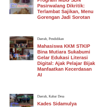
Program MBG SDN
Pasirwalang Dikritik:
Terlambat Sajikan, Menu
Gorengan Jadi Sorotan
Daerah
,
Pendidikan
Mahasiswa KKM STKIP
Bina Mutiara Sukabumi
Gelar Edukasi Literasi
Digital: Ajak Pelajar Bijak
Manfaatkan Kecerdasan
AI
Daerah
,
Kabar Desa
Kades Sidamulya