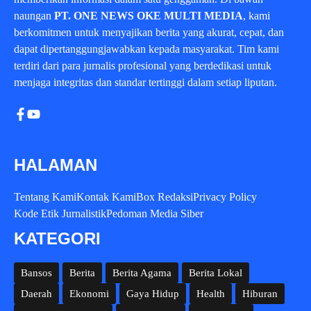
naungan
PT. ONE NEWS OKE MULTI MEDIA
, kami
berkomitmen untuk menyajikan berita yang akurat, cepat, dan
dapat dipertanggungjawabkan kepada masyarakat. Tim kami
terdiri dari para jurnalis profesional yang berdedikasi untuk
menjaga integritas dan standar tertinggi dalam setiap liputan.
HALAMAN
Tentang Kami
Kontak Kami
Box Redaksi
Privacy Policy
Kode Etik Jurnalistik
Pedoman Media Siber
KATEGORI
Bansos
Berita
Berita Agama
Berita Lokal
Daerah
Ekonomi
Gaya Hidup
Health
Hiburan