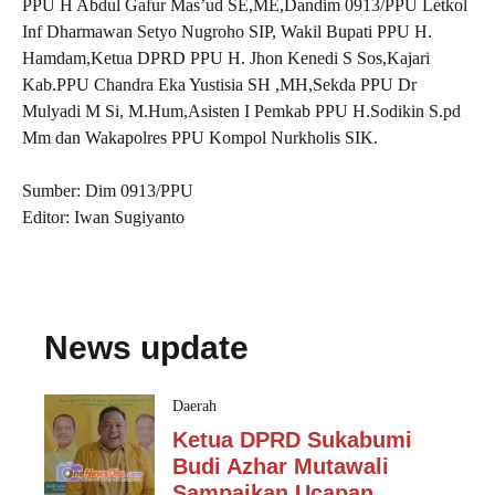
PPU H Abdul Gafur Mas’ud SE,ME,Dandim 0913/PPU Letkol
Inf Dharmawan Setyo Nugroho SIP, Wakil Bupati PPU H.
Hamdam,Ketua DPRD PPU H. Jhon Kenedi S Sos,Kajari
Kab.PPU Chandra Eka Yustisia SH ,MH,Sekda PPU Dr
Mulyadi M Si, M.Hum,Asisten I Pemkab PPU H.Sodikin S.pd
Mm dan Wakapolres PPU Kompol Nurkholis SIK.
Sumber: Dim 0913/PPU
Editor: Iwan Sugiyanto
News update
Daerah
Ketua DPRD Sukabumi
Budi Azhar Mutawali
Sampaikan Ucapan