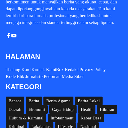
berkomitmen untuk menyajikan berita yang akurat, cepat, dan
dapat dipertanggungjawabkan kepada masyarakat. Tim kami
terdiri dari para jurnalis profesional yang berdedikasi untuk
menjaga integritas dan standar tertinggi dalam setiap liputan.
HALAMAN
Tentang Kami
Kontak Kami
Box Redaksi
Privacy Policy
Kode Etik Jurnalistik
Pedoman Media Siber
KATEGORI
Bansos
Berita
Berita Agama
Berita Lokal
Daerah
Ekonomi
Gaya Hidup
Health
Hiburan
Hukum & Kriminal
Infotainment
Kabar Desa
Kriminal
Lakalantas
Lifestyle
Nasional