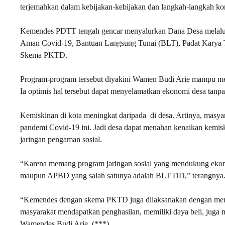
terjemahkan dalam kebijakan-kebijakan dan langkah-langkah kon
Kemendes PDTT tengah gencar menyalurkan Dana Desa melalui 
Aman Covid-19, Bantuan Langsung Tunai (BLT), Padat Karya 
Skema PKTD.
Program-program tersebut diyakini Wamen Budi Arie mampu me
Ia optimis hal tersebut dapat menyelamatkan ekonomi desa tanp
Kemiskinan di kota meningkat daripada di desa. Artinya, masy
pandemi Covid-19 ini. Jadi desa dapat menahan kenaikan kemisk
jaringan pengaman sosial.
“Karena memang program jaringan sosial yang mendukung ekono
maupun APBD yang salah satunya adalah BLT DD,” terangnya
“Kemendes dengan skema PKTD juga dilaksanakan dengan menera
masyarakat mendapatkan penghasilan, memiliki daya beli, juga 
Wamendes Budi Arie. (***)