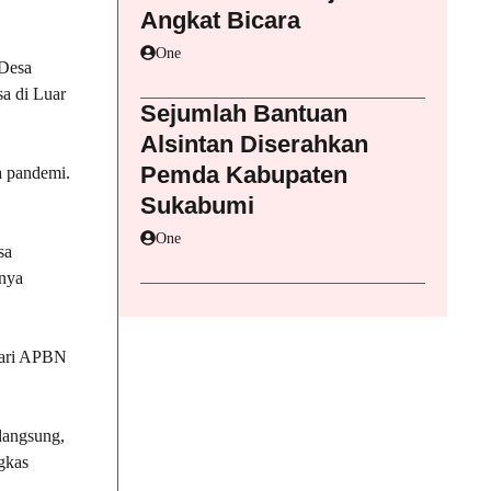
Angkat Bicara
One
 Desa
a di Luar
Sejumlah Bantuan
Alsintan Diserahkan
Pemda Kabupaten
a pandemi.
Sukabumi
One
sa
anya
dari APBN
langsung,
gkas