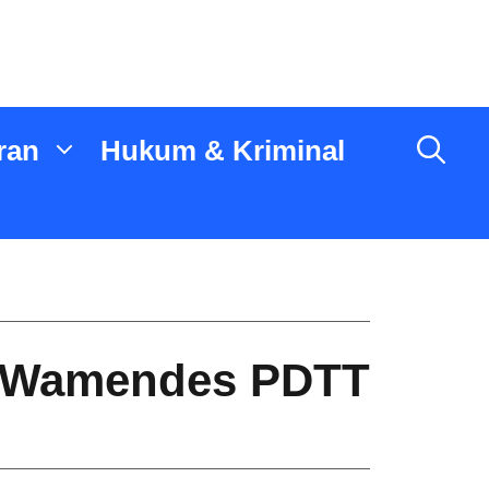
ran
Hukum & Kriminal
ta Wamendes PDTT