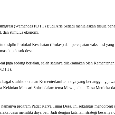
smigrasi (Wamendes PDTT) Budi Arie Setiadi menjelaskan trisula pen
, dan stimulus ekonomi.
u disiplin Protokol Kesehatan (Prokes) dan percepatan vaksinasi yang
rmasuk pelosok desa.
omi juga sedang berjalan, salah satunya dilaksanakan oleh Kementerian
 PDTT).
 sebagai steakholder atau Kementerian/Lembaga yang bertanggung jaw
ara Kekinian Mencari Solusi dalam tema Mewujudkan Desa Merdeka da
 namanya program Padat Karya Tunai Desa. Ini sekaligus mendorong d
at desa memiliki daya beli. Jadi dengan kata lain strategi besarnya c