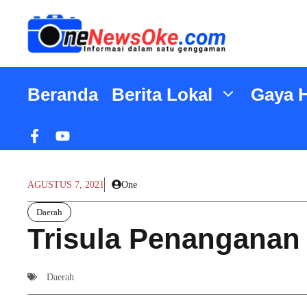
Langsung
ke
isi
Beranda
Berita Lokal
Gaya 
AGUSTUS 7, 2021
One
Daerah
Trisula Penanganan
Daerah