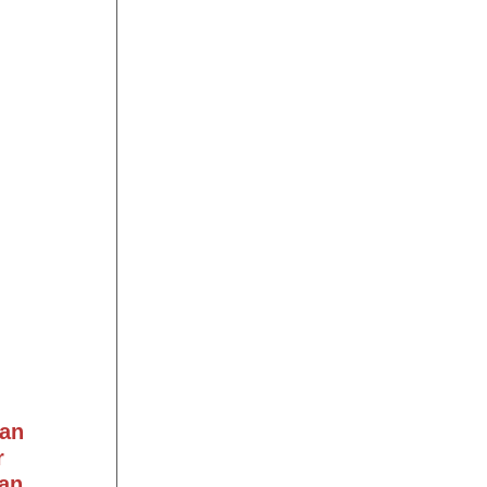
an
r
an