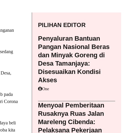
PILIHAN EDITOR
anganan
Penyaluran Bantuan
Pangan Nasional Beras
 sedang
dan Minyak Goreng di
Desa Tamanjaya:
Disesuaikan Kondisi
 Desa,
Akses
One
ab pada
ri Corona
Menyoal Pemberitaan
Rusaknya Ruas Jalan
Mareleng Cibenda:
aya beli
Pelaksana Pekerjaan
oba kita