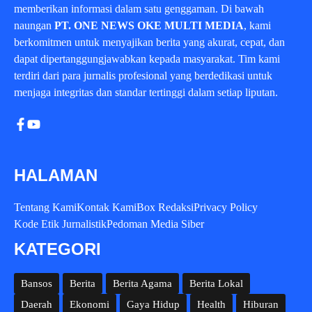
memberikan informasi dalam satu genggaman. Di bawah
naungan
PT. ONE NEWS OKE MULTI MEDIA
, kami
berkomitmen untuk menyajikan berita yang akurat, cepat, dan
dapat dipertanggungjawabkan kepada masyarakat. Tim kami
terdiri dari para jurnalis profesional yang berdedikasi untuk
menjaga integritas dan standar tertinggi dalam setiap liputan.
HALAMAN
Tentang Kami
Kontak Kami
Box Redaksi
Privacy Policy
Kode Etik Jurnalistik
Pedoman Media Siber
KATEGORI
Bansos
Berita
Berita Agama
Berita Lokal
Daerah
Ekonomi
Gaya Hidup
Health
Hiburan