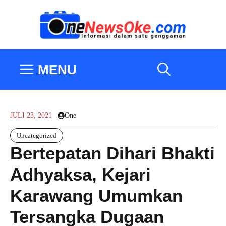
Langsung
ke
isi
MENU
JULI 23, 2021
One
Uncategorized
Bertepatan Dihari Bhakti
Adhyaksa, Kejari
Karawang Umumkan
Tersangka Dugaan