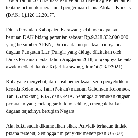
“Pada Tahun 2018 berdasarkan Peraturan Mendag Kementan RI
tentang petunjuk operasional penggunaan Dana Alokasi Khusus
(DAK) Lj.120.12.2017”.
Dinas Pertanian Kabupaten Karawang telah mendapatkan
bantuan DAK bidang pertanian sebesar Rp.9.228.332.000.000
yang bersumber APBN, Dimana dalam pelaksanaannya ada
dugaan Pungutan Liar (Pungli) yang diduga dilakukan oleh
Dinas Pertanian pada Tahun Anggaran 2018, ungkapnya kepada
awak media di kantor Kejari Karawang, Jum’at (23/7/2021).
Rohayatie menyebut, dari hasil pemeriksaan serta penyelidikan
kepada Kelompok Tani (Poktan) maupun Gabungan Kelompok
Tani (Gapoktan), P3A, dan GP3A. Sehingga ditemukan dugaan
perbuatan yang melanggar hukum sehingga mengakibatkan
dugaan terjadinya kerugian Negara.
Alat bukti sudah dikumpulkan pihak Penyidik terhadap tindak
pidana tersebut, Sehingga tim penyidik menetapkan US (60)