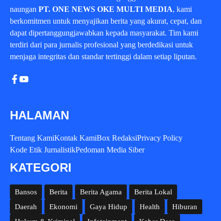
naungan
PT. ONE NEWS OKE MULTI MEDIA
, kami
berkomitmen untuk menyajikan berita yang akurat, cepat, dan
dapat dipertanggungjawabkan kepada masyarakat. Tim kami
terdiri dari para jurnalis profesional yang berdedikasi untuk
menjaga integritas dan standar tertinggi dalam setiap liputan.
HALAMAN
Tentang Kami
Kontak Kami
Box Redaksi
Privacy Policy
Kode Etik Jurnalistik
Pedoman Media Siber
KATEGORI
Bansos
Berita
Berita Agama
Berita Lokal
Daerah
Ekonomi
Gaya Hidup
Health
Hiburan