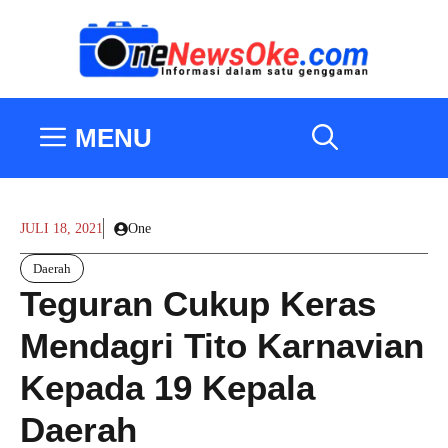
Langsung
ke
isi
MENU
JULI 18, 2021
One
Daerah
Teguran Cukup Keras
Mendagri Tito Karnavian
Kepada 19 Kepala
Daerah