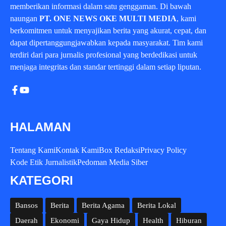
memberikan informasi dalam satu genggaman. Di bawah
naungan
PT. ONE NEWS OKE MULTI MEDIA
, kami
berkomitmen untuk menyajikan berita yang akurat, cepat, dan
dapat dipertanggungjawabkan kepada masyarakat. Tim kami
terdiri dari para jurnalis profesional yang berdedikasi untuk
menjaga integritas dan standar tertinggi dalam setiap liputan.
HALAMAN
Tentang Kami
Kontak Kami
Box Redaksi
Privacy Policy
Kode Etik Jurnalistik
Pedoman Media Siber
KATEGORI
Bansos
Berita
Berita Agama
Berita Lokal
Daerah
Ekonomi
Gaya Hidup
Health
Hiburan