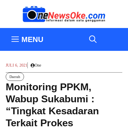
Langsung
ke
isi
MENU
JULI 6, 2021
One
Daerah
Monitoring PPKM,
Wabup Sukabumi :
“Tingkat Kesadaran
Terkait Prokes