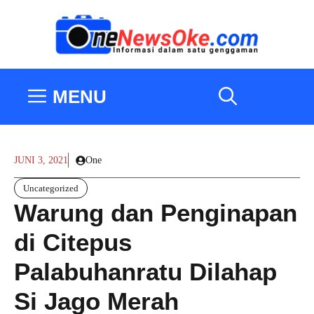
Langsung
ke
isi
MENU
JUNI 3, 2021
One
Uncategorized
Warung dan Penginapan
di Citepus
Palabuhanratu Dilahap
Si Jago Merah