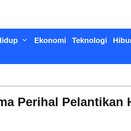
Hidup
Ekonomi
Teknologi
Hibu
ima Perihal Pelantika