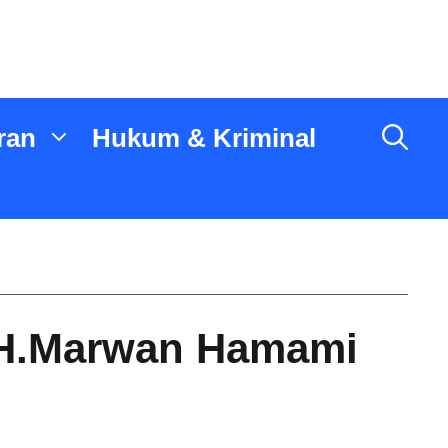
ran
Hukum & Kriminal
n H.Marwan Hamami