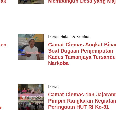
jak
Membangun Desa yang Ma
Daerah
,
Hukum & Kriminal
ten
Camat Ciemas Angkat Bica
Soal Dugaan Penjemputan
Kades Tamanjaya Tersand
Narkoba
Daerah
Camat Ciemas dan Jajaran
Pimpin Rangkaian Kegiata
s
Peringatan HUT RI Ke-81