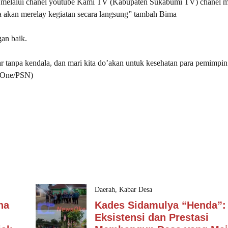
sa melalui chanel youtube Kami TV (Kabupaten Sukabumi TV) chanel m
a akan merelay kegiatan secara langsung” tambah Bima
gan baik.
r tanpa kendala, dan mari kita do’akan untuk kesehatan para pemimpin
(*One/PSN)
Daerah
,
Kabar Desa
na
Kades Sidamulya “Henda”:
Eksistensi dan Prestasi