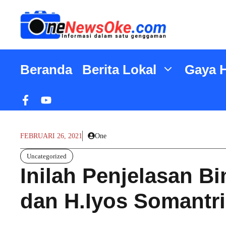
Langsung
ke
isi
Beranda
Berita Lokal
Gaya 
FEBRUARI 26, 2021
One
Uncategorized
Inilah Penjelasan B
dan H.Iyos Somantri