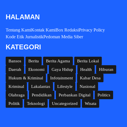
HALAMAN
Tentang Kami
Kontak Kami
Box Redaksi
Privacy Policy
Kode Etik Jurnalistik
Pedoman Media Siber
KATEGORI
Bansos
Berita
Berita Agama
Berita Lokal
Daerah
Ekonomi
Gaya Hidup
Health
Hiburan
Hukum & Kriminal
Infotainment
Kabar Desa
Kriminal
Lakalantas
Lifestyle
Nasional
Olahraga
Pendidikan
Perbankan Digital
Politics
Politik
Teknologi
Uncategorized
Wisata