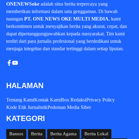
ONENEWSoke
adalah situs berita terpercaya yang
memberikan informasi dalam satu genggaman. Di bawah
naungan
PT. ONE NEWS OKE MULTI MEDIA
, kami
berkomitmen untuk menyajikan berita yang akurat, cepat, dan
dapat dipertanggungjawabkan kepada masyarakat. Tim kami
terdiri dari para jurnalis profesional yang berdedikasi untuk
menjaga integritas dan standar tertinggi dalam setiap liputan.
HALAMAN
Tentang Kami
Kontak Kami
Box Redaksi
Privacy Policy
Kode Etik Jurnalistik
Pedoman Media Siber
KATEGORI
Bansos
Berita
Berita Agama
Berita Lokal