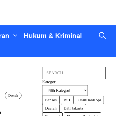
ran
Hukum & Kriminal
Search
Kategori
Daerah
Bansos
BST
CuanDanKopi
,
Daerah
DKI Jakarta