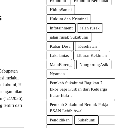
Ekonomi
Ekonomi Berdaulat
HidupSantai
s
Hukum dan Kriminal
Infotainment
jalan rusak
jalan rusak Sukabumi
Kabar Desa
Kesehatan
Lakalantas
LiburanKekinian
MainBareng
NongkrongAsik
bupaten
Nyaman
si melalui
Pemkab Sukabumi Bagikan 7
 Sukabumi, H
Ekor Sapi Kurban dari Keluarga
 pengambilan
Besar Bakrie
u (1/4/2026).
Pemkab Sukabumi Bentuk Pokja
terdiri dari
BSAN Lebih Awal
Pendidikan
Sukabumi