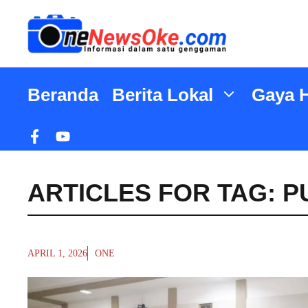
Langsung
ke
isi
Beranda
Berita Lokal
Gaya 
ARTICLES FOR TAG:
P
APRIL 1, 2026
ONE