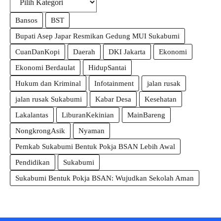
Bansos
BST
Bupati Asep Japar Resmikan Gedung MUI Sukabumi
CuanDanKopi
Daerah
DKI Jakarta
Ekonomi
Ekonomi Berdaulat
HidupSantai
Hukum dan Kriminal
Infotainment
jalan rusak
jalan rusak Sukabumi
Kabar Desa
Kesehatan
Lakalantas
LiburanKekinian
MainBareng
NongkrongAsik
Nyaman
Pemkab Sukabumi Bentuk Pokja BSAN Lebih Awal
Pendidikan
Sukabumi
Sukabumi Bentuk Pokja BSAN: Wujudkan Sekolah Aman