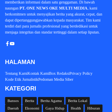
memberikan informasi dalam satu genggaman. Di bawah
naungan
PT. ONE NEWS OKE MULTI MEDIA
, kami
berkomitmen untuk menyajikan berita yang akurat, cepat, dan
dapat dipertanggungjawabkan kepada masyarakat. Tim kami
terdiri dari para jurnalis profesional yang berdedikasi untuk
menjaga integritas dan standar tertinggi dalam setiap liputan.
HALAMAN
Tentang Kami
Kontak Kami
Box Redaksi
Privacy Policy
Kode Etik Jurnalistik
Pedoman Media Siber
KATEGORI
Bansos
Berita
Berita Agama
Berita Lokal
Daerah
Ekonomi
Gaya Hidup
Health
Hiburan