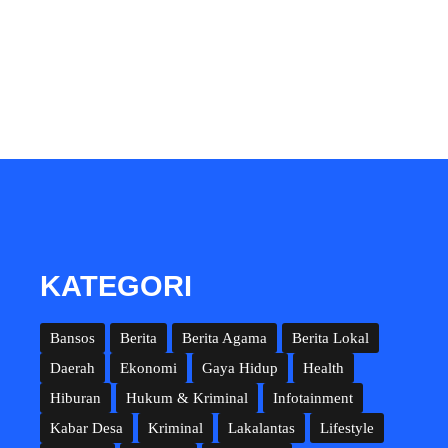
KATEGORI
Bansos
Berita
Berita Agama
Berita Lokal
Daerah
Ekonomi
Gaya Hidup
Health
Hiburan
Hukum & Kriminal
Infotainment
Kabar Desa
Kriminal
Lakalantas
Lifestyle