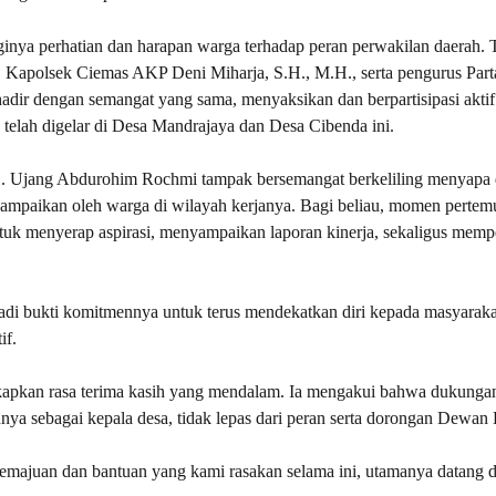
inya perhatian dan harapan warga terhadap peran perwakilan daerah. T
a, Kapolsek Ciemas AKP Deni Miharja, S.H., M.H., serta pengurus Part
ir dengan semangat yang sama, menyaksikan dan berpartisipasi akti
telah digelar di Desa Mandrajaya dan Desa Cibenda ini.
. H. Ujang Abdurohim Rochmi tampak bersemangat berkeliling menyapa
sampaikan oleh warga di wilayah kerjanya. Bagi beliau, momen pertem
tuk menyerap aspirasi, menyampaikan laporan kinerja, sekaligus memp
di bukti komitmennya untuk terus mendekatkan diri kepada masyaraka
if.
apkan rasa terima kasih yang mendalam. Ia mengakui bahwa dukunga
nya sebagai kepala desa, tidak lepas dari peran serta dorongan Dewan
a kemajuan dan bantuan yang kami rasakan selama ini, utamanya datang d