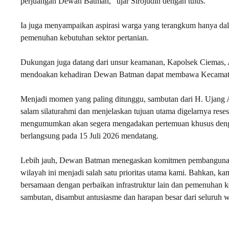
perjuangan Dewan Batman,” ujar Sirojudin dengan tulus.
Ia juga menyampaikan aspirasi warga yang terangkum hanya dal
pemenuhan kebutuhan sektor pertanian.
Dukungan juga datang dari unsur keamanan, Kapolsek Ciemas,
mendoakan kehadiran Dewan Batman dapat membawa Kecamatan 
Menjadi momen yang paling ditunggu, sambutan dari H. Ujang 
salam silaturahmi dan menjelaskan tujuan utama digelarnya reses
mengumumkan akan segera mengadakan pertemuan khusus denga
berlangsung pada 15 Juli 2026 mendatang.
Lebih jauh, Dewan Batman menegaskan komitmen pembangunanny
wilayah ini menjadi salah satu prioritas utama kami. Bahkan,
bersamaan dengan perbaikan infrastruktur lain dan pemenuhan 
sambutan, disambut antusiasme dan harapan besar dari seluruh 