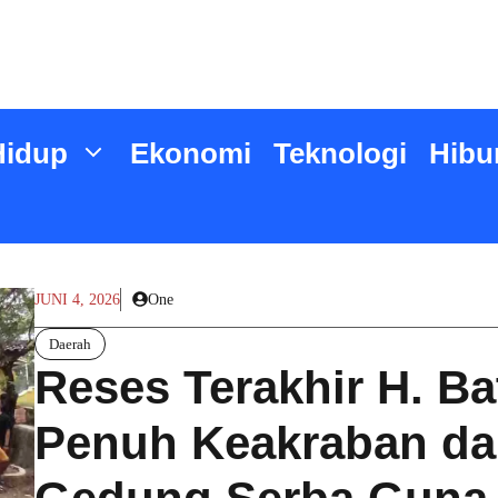
Hidup
Ekonomi
Teknologi
Hibu
JUNI 4, 2026
One
Daerah
Reses Terakhir H. B
Penuh Keakraban da