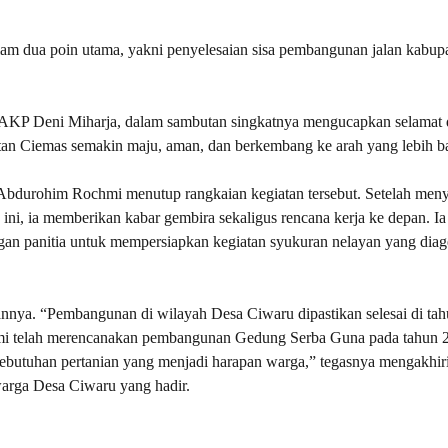
am dua poin utama, yakni penyelesaian sisa pembangunan jalan kabup
 AKP Deni Miharja, dalam sambutan singkatnya mengucapkan selamat
Ciemas semakin maju, aman, dan berkembang ke arah yang lebih ba
Abdurohim Rochmi menutup rangkaian kegiatan tersebut. Setelah me
 ini, ia memberikan kabar gembira sekaligus rencana kerja ke depan. Ia
n panitia untuk mempersiapkan kegiatan syukuran nelayan yang dia
a. “Pembangunan di wilayah Desa Ciwaru dipastikan selesai di tahu
 kami telah merencanakan pembangunan Gedung Serba Guna pada tahun 2
kebutuhan pertanian yang menjadi harapan warga,” tegasnya mengakhir
warga Desa Ciwaru yang hadir.