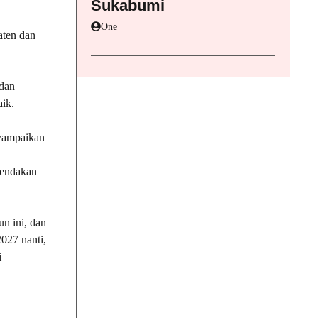
Sukabumi
One
aten dan
 dan
ik.
nyampaikan
gendakan
n ini, dan
027 nanti,
i