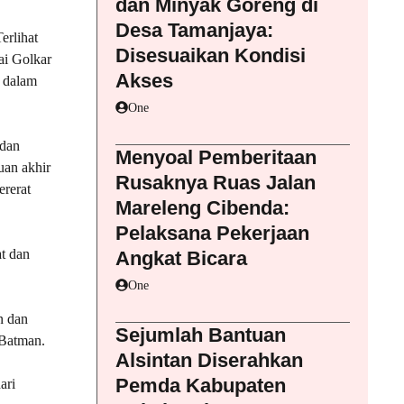
dan Minyak Goreng di
Desa Tamanjaya:
erlihat
Disesuaikan Kondisi
ai Golkar
Akses
f dalam
One
 dan
Menyoal Pemberitaan
uan akhir
Rusaknya Ruas Jalan
ererat
Mareleng Cibenda:
Pelaksana Pekerjaan
t dan
Angkat Bicara
One
n dan
Sejumlah Bantuan
 Batman.
Alsintan Diserahkan
Pemda Kabupaten
ari