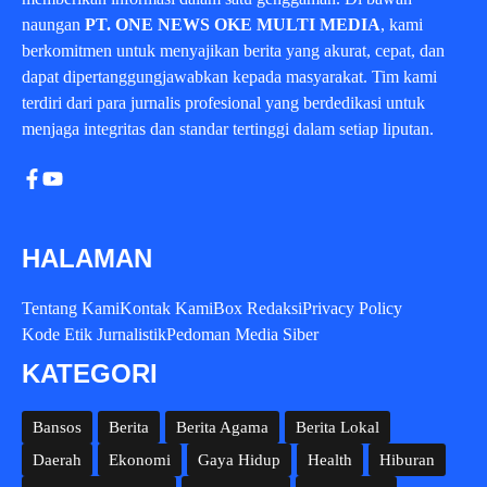
naungan
PT. ONE NEWS OKE MULTI MEDIA
, kami
berkomitmen untuk menyajikan berita yang akurat, cepat, dan
dapat dipertanggungjawabkan kepada masyarakat. Tim kami
terdiri dari para jurnalis profesional yang berdedikasi untuk
menjaga integritas dan standar tertinggi dalam setiap liputan.
HALAMAN
Tentang Kami
Kontak Kami
Box Redaksi
Privacy Policy
Kode Etik Jurnalistik
Pedoman Media Siber
KATEGORI
Bansos
Berita
Berita Agama
Berita Lokal
Daerah
Ekonomi
Gaya Hidup
Health
Hiburan