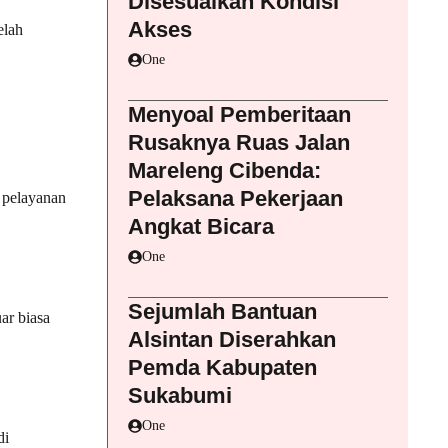
Disesuaikan Kondisi
Akses
elah
One
Menyoal Pemberitaan
Rusaknya Ruas Jalan
Mareleng Cibenda:
Pelaksana Pekerjaan
 pelayanan
Angkat Bicara
One
Sejumlah Bantuan
ar biasa
Alsintan Diserahkan
Pemda Kabupaten
Sukabumi
One
di