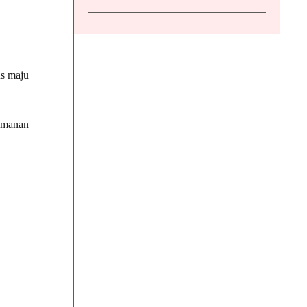
us maju
yamanan