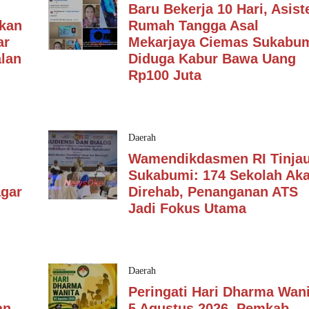
Baru Bekerja 10 Hari, Asist
kan
Rumah Tangga Asal
ar
Mekarjaya Ciemas Sukabum
lan
Diduga Kabur Bawa Uang
Rp100 Juta
Daerah
Wamendikdasmen RI Tinja
Sukabumi: 174 Sekolah Ak
agar
Direhab, Penanganan ATS
Jadi Fokus Utama
Daerah
Peringati Hari Dharma Wani
an
5 Agustus 2026, Pemkab