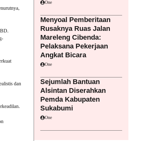
One
nurutnya,
Menyoal Pemberitaan
Rusaknya Ruas Jalan
APBD.
Mareleng Cibenda:
g-
Pelaksana Pekerjaan
Angkat Bicara
erkuat
One
Sejumlah Bantuan
alistis dan
Alsintan Diserahkan
Pemda Kabupaten
rkeadilan.
Sukabumi
One
on