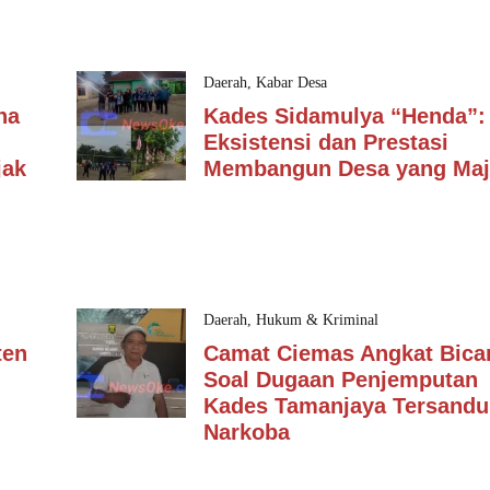
Daerah
,
Kabar Desa
na
Kades Sidamulya “Henda”:
Eksistensi dan Prestasi
jak
Membangun Desa yang Ma
Daerah
,
Hukum & Kriminal
ten
Camat Ciemas Angkat Bica
Soal Dugaan Penjemputan
Kades Tamanjaya Tersand
Narkoba