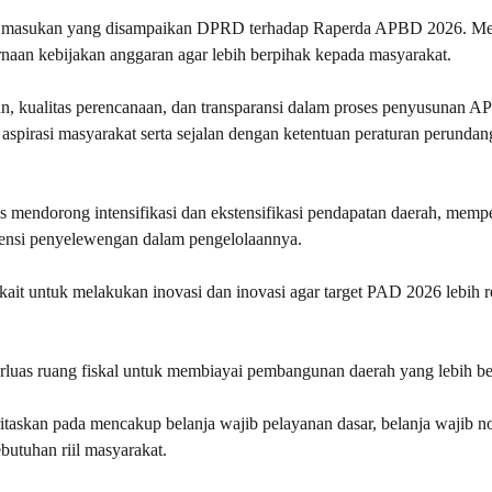
erta masukan yang disampaikan DPRD terhadap Raperda APBD 2026. Me
rnaan kebijakan anggaran agar lebih berpihak kepada masyarakat.
n, kualitas perencanaan, dan transparansi dalam proses penyusunan 
spirasi masyarakat serta sejalan dengan ketentuan peraturan perundan
s mendorong intensifikasi dan ekstensifikasi pendapatan daerah, memp
otensi penyelewengan dalam pengelolaannya.
it untuk melakukan inovasi dan inovasi agar target PAD 2026 lebih re
erluas ruang fiskal untuk membiayai pembangunan daerah yang lebih be
ritaskan pada mencakup belanja wajib pelayanan dasar, belanja wajib n
kebutuhan riil masyarakat.