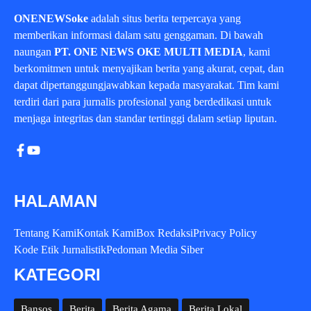
ONENEWSoke
adalah situs berita terpercaya yang
memberikan informasi dalam satu genggaman. Di bawah
naungan
PT. ONE NEWS OKE MULTI MEDIA
, kami
berkomitmen untuk menyajikan berita yang akurat, cepat, dan
dapat dipertanggungjawabkan kepada masyarakat. Tim kami
terdiri dari para jurnalis profesional yang berdedikasi untuk
menjaga integritas dan standar tertinggi dalam setiap liputan.
HALAMAN
Tentang Kami
Kontak Kami
Box Redaksi
Privacy Policy
Kode Etik Jurnalistik
Pedoman Media Siber
KATEGORI
Bansos
Berita
Berita Agama
Berita Lokal