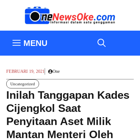
Langsung
ke
isi
MENU
FEBRUARI 19, 2021
One
Uncategorized
Inilah Tanggapan Kades
Cijengkol Saat
Penyitaan Aset Milik
Mantan Menteri Oleh