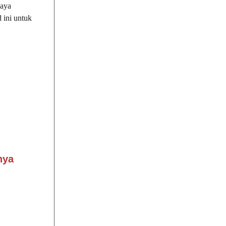
paya
 ini untuk
nya
n