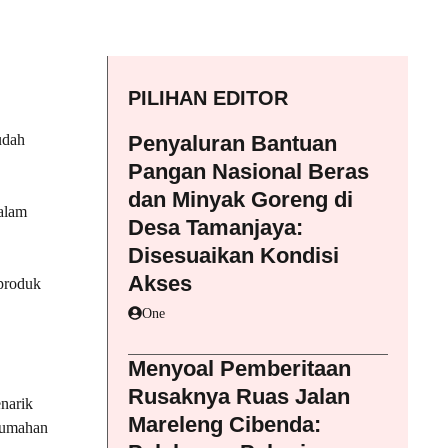
PILIHAN EDITOR
udah
Penyaluran Bantuan
Pangan Nasional Beras
dan Minyak Goreng di
alam
Desa Tamanjaya:
Disesuaikan Kondisi
Akses
produk
One
Menyoal Pemberitaan
Rusaknya Ruas Jalan
enarik
Mareleng Cibenda:
 rumahan