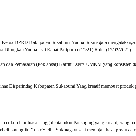
aku Ketua DPRD Kabupaten Sukabumi Yudha Sukmagara mengatakan,s
nya.Diungkap Yudha usai Rapat Paripurna (15/21),Rabu (17/02/2021).
dan Pemasaran (Poklahsar) Kartini”,serta UMKM yang konsisten d
inas Disperindag Kabupaten Sukabumi.Yang kreatif membuat produk 
ta cukup luar biasa.Tinggal kita bikin Packaging yang kreatif, yang m
mbeli barang itu,” ujar Yudha Sukmagara saat meninjau hasil produksi