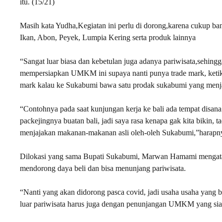
itu. (15/21)
Masih kata Yudha,Kegiatan ini perlu di dorong,karena cukup b
Ikan, Abon, Peyek, Lumpia Kering serta produk lainnya
“Sangat luar biasa dan kebetulan juga adanya pariwisata,sehing
mempersiapkan UMKM ini supaya nanti punya trade mark, ketik
mark kalau ke Sukabumi bawa satu prodak sukabumi yang menja
“Contohnya pada saat kunjungan kerja ke bali ada tempat disana 
packejingnya buatan bali, jadi saya rasa kenapa gak kita bikin,
menjajakan makanan-makanan asli oleh-oleh Sukabumi,”harapn
Dilokasi yang sama Bupati Sukabumi, Marwan Hamami mengatak
mendorong daya beli dan bisa menunjang pariwisata.
“Nanti yang akan didorong pasca covid, jadi usaha usaha yang b
luar pariwisata harus juga dengan penunjangan UMKM yang siap 