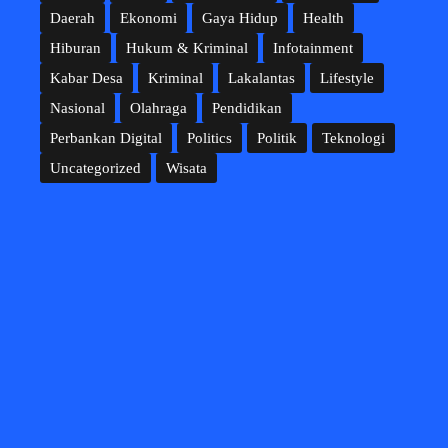
Daerah
Ekonomi
Gaya Hidup
Health
Hiburan
Hukum & Kriminal
Infotainment
Kabar Desa
Kriminal
Lakalantas
Lifestyle
Nasional
Olahraga
Pendidikan
Perbankan Digital
Politics
Politik
Teknologi
Uncategorized
Wisata