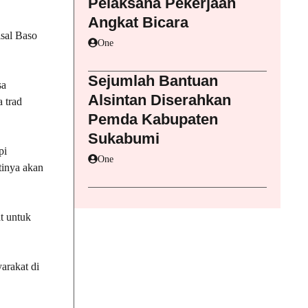
Pelaksana Pekerjaan
Angkat Bicara
isal Baso
One
Sejumlah Bantuan
sa
Alsintan Diserahkan
 trad
Pemda Kabupaten
Sukabumi
pi
One
tinya akan
t untuk
arakat di