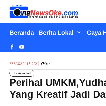
Langsung
ke
isi
Beranda
Berita Lokal
Gaya 
FEBRUARI 17, 2021
One
Uncategorized
Perihal UMKM,Yudha
Yang Kreatif Jadi Da