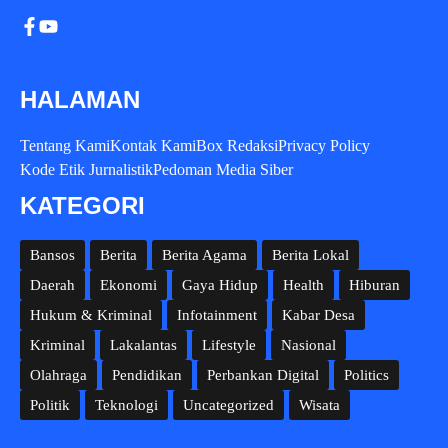
HALAMAN
Tentang Kami
Kontak Kami
Box Redaksi
Privacy Policy
Kode Etik Jurnalistik
Pedoman Media Siber
KATEGORI
Bansos
Berita
Berita Agama
Berita Lokal
Daerah
Ekonomi
Gaya Hidup
Health
Hiburan
Hukum & Kriminal
Infotainment
Kabar Desa
Kriminal
Lakalantas
Lifestyle
Nasional
Olahraga
Pendidikan
Perbankan Digital
Politics
Politik
Teknologi
Uncategorized
Wisata