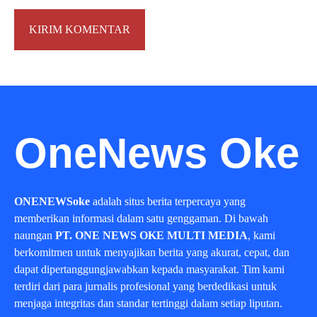
OneNews Oke
ONENEWSoke
adalah situs berita terpercaya yang
memberikan informasi dalam satu genggaman. Di bawah
naungan
PT. ONE NEWS OKE MULTI MEDIA
, kami
berkomitmen untuk menyajikan berita yang akurat, cepat, dan
dapat dipertanggungjawabkan kepada masyarakat. Tim kami
terdiri dari para jurnalis profesional yang berdedikasi untuk
menjaga integritas dan standar tertinggi dalam setiap liputan.