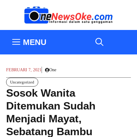
Langsung
ke
isi
MENU
FEBRUARI 7, 2021
One
Uncategorized
Sosok Wanita
Ditemukan Sudah
Menjadi Mayat,
Sebatang Bambu