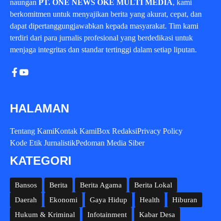
naungan
PT. ONE NEWS OKE MULTI MEDIA
, kami
berkomitmen untuk menyajikan berita yang akurat, cepat, dan
dapat dipertanggungjawabkan kepada masyarakat. Tim kami
terdiri dari para jurnalis profesional yang berdedikasi untuk
menjaga integritas dan standar tertinggi dalam setiap liputan.
HALAMAN
Tentang Kami
Kontak Kami
Box Redaksi
Privacy Policy
Kode Etik Jurnalistik
Pedoman Media Siber
KATEGORI
Bansos
Berita
Berita Agama
Berita Lokal
Daerah
Ekonomi
Gaya Hidup
Health
Hiburan
Hukum & Kriminal
Infotainment
Kabar Desa