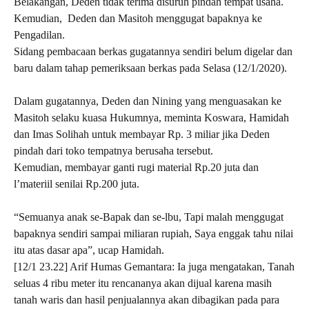
Belakangan, Deden tidak terima disuruh pindah tempat usaha.
Kemudian, Deden dan Masitoh menggugat bapaknya ke
Pengadilan.
Sidang pembacaan berkas gugatannya sendiri belum digelar dan
baru dalam tahap pemeriksaan berkas pada Selasa (12/1/2020).
Dalam gugatannya, Deden dan Nining yang menguasakan ke
Masitoh selaku kuasa Hukumnya, meminta Koswara, Hamidah
dan Imas Solihah untuk membayar Rp. 3 miliar jika Deden
pindah dari toko tempatnya berusaha tersebut.
Kemudian, membayar ganti rugi material Rp.20 juta dan
l’materiil senilai Rp.200 juta.
“Semuanya anak se-Bapak dan se-lbu, Tapi malah menggugat
bapaknya sendiri sampai miliaran rupiah, Saya enggak tahu nilai
itu atas dasar apa”, ucap Hamidah.
[12/1 23.22] Arif Humas Gemantara: ‎Ia juga mengatakan, Tanah
seluas 4 ribu meter itu rencananya akan dijual karena masih
tanah waris dan hasil penjualannya akan dibagikan pada para